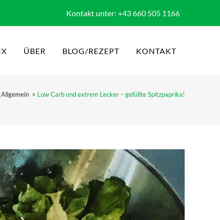
Kontakt unter: +43 660 505 1166
IX
ÜBER
BLOG/REZEPT
KONTAKT
>
Allgemein
>
Low Carb und extrem Lecker – gefüllte Spitzpaprika!