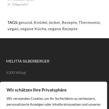
In "Allgemein"
TAGS:
gesund
,
Knödel
,
lecker
,
Rezepte
,
Thermomix
,
vegan
,
vegane Küche
,
vegane Rezepte
MELITTA SILBERBERGER
6300 Wörgl
eMail: hallo@melittasilberberger.at
Wir schätzen Ihre Privatsphäre
Tel: +43 660 505 1166
Wir verwenden Cookies, um Ihr Surferlebnis zu verbessern,
Impressum
personalisierte Anzeigen oder Inhalte einzusetzen und unseren