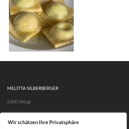
MELITTA SILBERBERGER
6300 Wörgl
eMail: hallo@melittasilberberger.at
Wir schätzen Ihre Privatsphäre
Tel: +43 660 505 1166