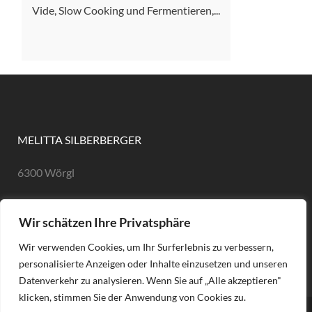
Vide, Slow Cooking und Fermentieren,...
MELITTA SILBERBERGER
6300 Wörgl
eMail: hallo@melittasilberberger.at
Wir schätzen Ihre Privatsphäre
Tel: +43 660 505 1166
Wir verwenden Cookies, um Ihr Surferlebnis zu verbessern,
Impressum
personalisierte Anzeigen oder Inhalte einzusetzen und unseren
Datenverkehr zu analysieren. Wenn Sie auf „Alle akzeptieren"
klicken, stimmen Sie der Anwendung von Cookies zu.