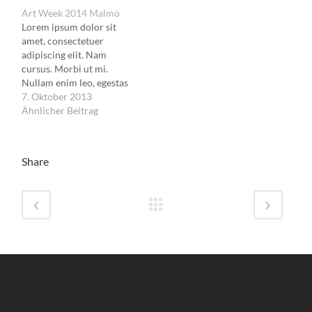
Art Week 2014 Malmö
Lorem ipsum dolor sit
amet, consectetuer
adipiscing elit. Nam
cursus. Morbi ut mi.
Nullam enim leo, egestas
id, condimentum at,
7. Oktober 2013
laoreet mattis, massa.
Ähnlicher Beitrag
Share