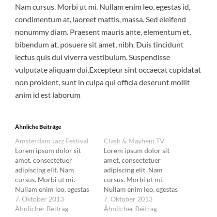
Nam cursus. Morbi ut mi. Nullam enim leo, egestas id,
condimentum at, laoreet mattis, massa. Sed eleifend
nonummy diam. Praesent mauris ante, elementum et,
bibendum at, posuere sit amet, nibh. Duis tincidunt
lectus quis dui viverra vestibulum. Suspendisse
vulputate aliquam dui.Excepteur sint occaecat cupidatat
non proident, sunt in culpa qui officia deserunt mollit
anim id est laborum
Ähnliche Beiträge
Amsterdam Jazz Festival
Clash & Mayhem TV
Lorem ipsum dolor sit
Lorem ipsum dolor sit
amet, consectetuer
amet, consectetuer
adipiscing elit. Nam
adipiscing elit. Nam
cursus. Morbi ut mi.
cursus. Morbi ut mi.
Nullam enim leo, egestas
Nullam enim leo, egestas
id, condimentum at,
7. Oktober 2013
id, condimentum at,
7. Oktober 2013
laoreet mattis, massa.
Ähnlicher Beitrag
laoreet mattis, massa.
Ähnlicher Beitrag