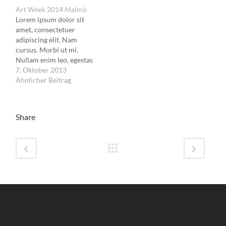
Art Week 2014 Malmö
Lorem ipsum dolor sit
amet, consectetuer
adipiscing elit. Nam
cursus. Morbi ut mi.
Nullam enim leo, egestas
id, condimentum at,
7. Oktober 2013
laoreet mattis, massa.
Ähnlicher Beitrag
Share