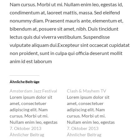
Nam cursus. Morbi ut mi. Nullam enim leo, egestas id,
condimentum at, laoreet mattis, massa. Sed eleifend
nonummy diam. Praesent mauris ante, elementum et,
bibendum at, posuere sit amet, nibh. Duis tincidunt
lectus quis dui viverra vestibulum. Suspendisse
vulputate aliquam dui.Excepteur sint occaecat cupidatat
non proident, sunt in culpa qui officia deserunt mollit
anim id est laborum
Ähnliche Beiträge
Amsterdam Jazz Festival
Clash & Mayhem TV
Lorem ipsum dolor sit
Lorem ipsum dolor sit
amet, consectetuer
amet, consectetuer
adipiscing elit. Nam
adipiscing elit. Nam
cursus. Morbi ut mi.
cursus. Morbi ut mi.
Nullam enim leo, egestas
Nullam enim leo, egestas
id, condimentum at,
7. Oktober 2013
id, condimentum at,
7. Oktober 2013
laoreet mattis, massa.
Ähnlicher Beitrag
laoreet mattis, massa.
Ähnlicher Beitrag